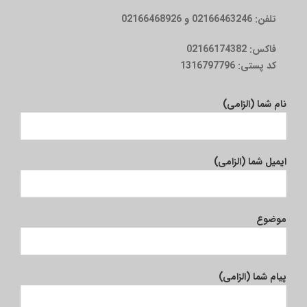
تلفن:
02166463246 و 02166468926
فاکس:
02166174382
کد پستی:
1316797796
نام شما (الزامی)
ایمیل شما (الزامی)
موضوع
پیام شما (الزامی)