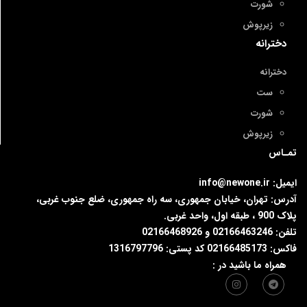
شورت
زیرپوش
دخترانه
دخترانه
ست
شورت
زیرپوش
تمـاس
ایمیل: info@newone.ir
آدرس: تهران، خیابان جمهوری، سه راه جمهوری، ضلع جنوب غربی،
پلاک 900 ، طبقه اول، واحد غربی.
تلفن: 02166463246 و 02166468926
فاکس: 02166485173 کد پستی: 1316797796
همراه ما باشید در :