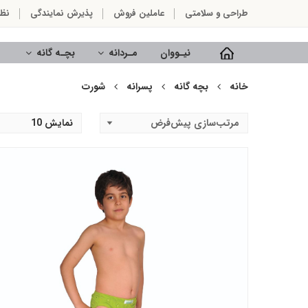
طراحی و سلامتی
عاملین فروش
پذیرش نمایندگی
نظ
نیـووان
مـردانه
بچـه گانه
خانه
بچه گانه
پسرانه
شورت