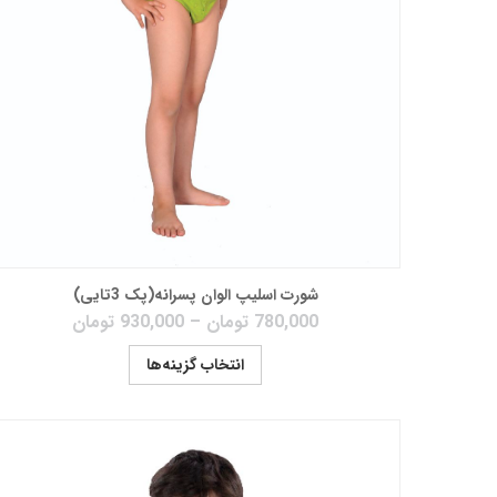
شورت اسلیپ الوان پسرانه(پک 3تایی)
780,000
تومان
–
930,000
تومان
انتخاب گزینه‌ها