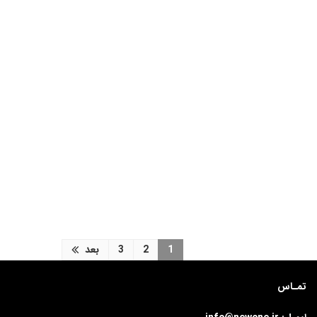
1
2
3
بعد
تمـاس