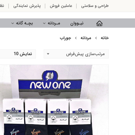
طراحی و سلامتی
عاملین فروش
پذیرش نمایندگی
نظ
نیـووان
مـردانه
بچـه گانه
خانه
مردانه
جوراب