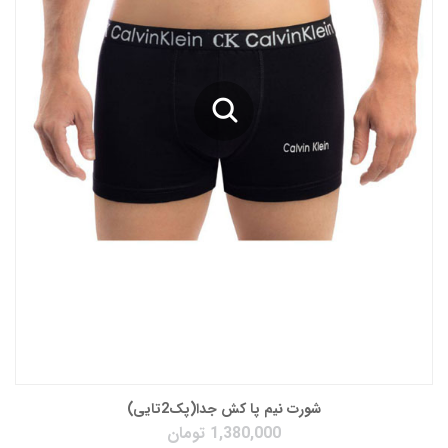
شورت نیم پا کش جدا(پک2تایی)
1,380,000
تومان