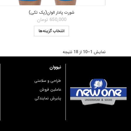
شورت پادار الوان(پک تکی)
650,000
تومان
انتخاب گزینه‌ها
نمایش 1–10 از 18 نتیجه
نیووان
طراحی و سلامتی
عاملین فروش
پذیرش نمایندگی