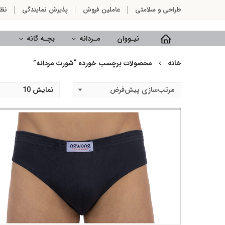
طراحی و سلامتی
عاملین فروش
پذیرش نمایندگی
نظ
نیـووان
مـردانه
بچـه گانه
خانه
محصولات برچسب خورده “شورت مردانه”