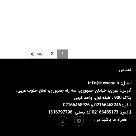
1
2
بعد
تمـاس
ایمیل: info@newone.ir
آدرس: تهران، خیابان جمهوری، سه راه جمهوری، ضلع جنوب غربی،
پلاک 900 ، طبقه اول، واحد غربی.
تلفن: 02166463246 و 02166468926
فاکس: 02166485173 کد پستی: 1316797796
همراه ما باشید در :