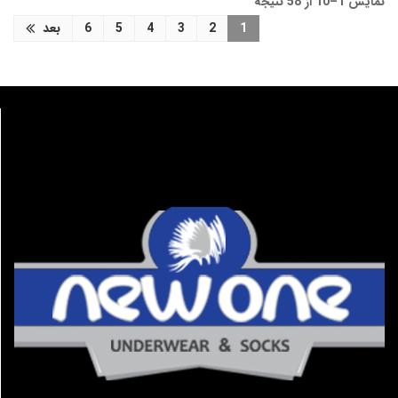
نمایش 1–10 از 58 نتیجه
1
2
3
4
5
6
بعد