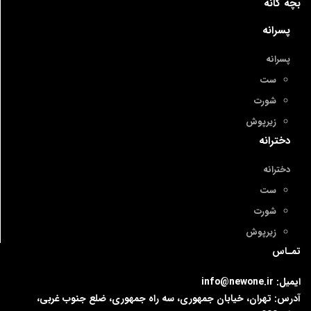
بچه گانه
پسرانه
پسرانه
ست
شورت
زیرپوش
دخترانه
دخترانه
ست
شورت
زیرپوش
تمـاس
ایمیل: info@newone.ir
آدرس: تهران، خیابان جمهوری، سه راه جمهوری، ضلع جنوب غربی،