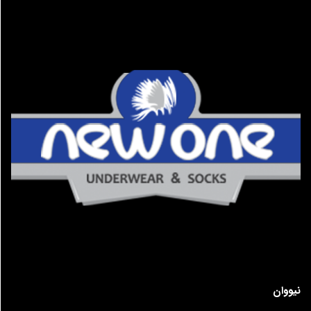
نیووان