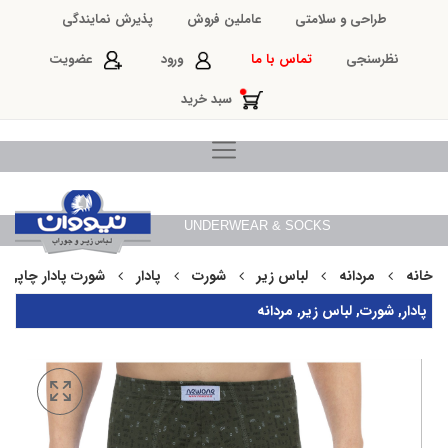
طراحی و سلامتی
عاملین فروش
پذیرش نمایندگی
نظرسنجی
تماس با ما
ورود
عضویت
سبد خرید
UNDERWEAR & SOCKS
خانه
مردانه
لباس زیر
شورت
پادار
شورت پادار چاپی م
پادار
,
شورت
,
لباس زیر
,
مردانه