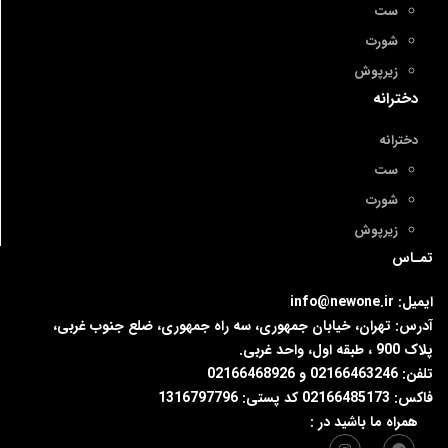
ست
شورت
زیرپوش
دخترانه
دخترانه
ست
شورت
زیرپوش
تمـاس
ایمیل: info@newone.ir
آدرس: تهران، خیابان جمهوری، سه راه جمهوری، ضلع جنوب غربی،
پلاک 900 ، طبقه اول، واحد غربی.
تلفن: 02166463246 و 02166468926
فاکس: 02166485173 کد پستی: 1316797796
همراه ما باشید در :