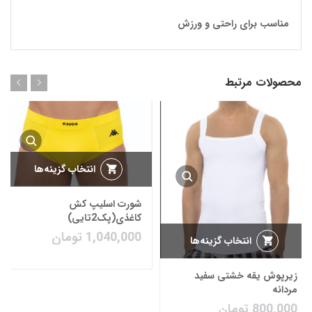
مناسب برای راحتی و ورزش
محصولات مرتبط
انتخاب گزینه‌ها
شورت اسلیپ کش
کاغذی(پک2تایی)
1,040,000
تومان
انتخاب گزینه‌ها
زیرپوش یقه خشتی سفید
مردانه
800,000
تومان