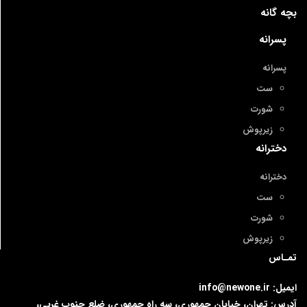
بچه گانه
پسرانه
پسرانه
ست
شورت
زیرپوش
دخترانه
دخترانه
ست
شورت
زیرپوش
تمـاس
ایمیل: info@newone.ir
آدرس: تهران، خیابان جمهوری، سه راه جمهوری، ضلع جنوب غربی،