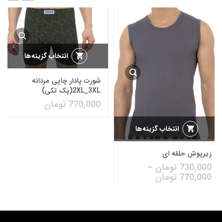
انتخاب گزینه‌ها
شورت پادار چاپی مردانه
2XL_3XL(پک تکی)
770,000
تومان
انتخاب گزینه‌ها
زیرپوش حلقه ای
730,000
تومان
–
770,000
تومان