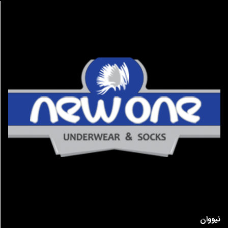
نیووان