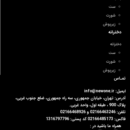
ست
شورت
زیرپوش
دخترانه
دخترانه
ست
شورت
زیرپوش
تمـاس
ایمیل: info@newone.ir
آدرس: تهران، خیابان جمهوری، سه راه جمهوری، ضلع جنوب غربی،
پلاک 900 ، طبقه اول، واحد غربی.
تلفن: 02166463246 و 02166468926
فاکس: 02166485173 کد پستی: 1316797796
همراه ما باشید در :