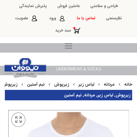
طراحی و سلامتی
عاملین فروش
پذیرش نمایندگی
نظرسنجی
تماس با ما
ورود
عضویت
سبد خرید
UNDERWEAR & SOCKS
خانه
مردانه
لباس زیر
زیرپوش
نیم آستین
زیرپوش نیم 
زیرپوش
,
لباس زیر
,
مردانه
,
نیم آستین