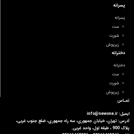
پسرانه
پسرانه
ست
شورت
زیرپوش
دخترانه
دخترانه
ست
شورت
زیرپوش
تمـاس
ایمیل: info@newone.ir
آدرس: تهران، خیابان جمهوری، سه راه جمهوری، ضلع جنوب غربی،
پلاک 900 ، طبقه اول، واحد غربی.